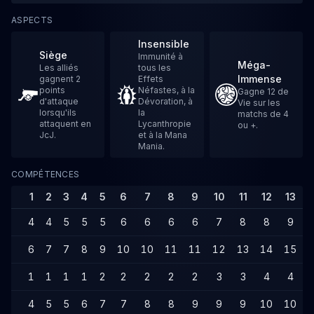
ASPECTS
Insensible
Siège
Immunité à
Méga-
Les alliés
tous les
Immense
gagnent 2
Effets
points
Néfastes, à la
Gagne 12 de
d'attaque
Dévoration, à
Vie sur les
lorsqu'ils
la
matchs de 4
attaquent en
Lycanthropie
ou +.
JcJ.
et à la Mana
Mania.
COMPÉTENCES
1
2
3
4
5
6
7
8
9
10
11
12
13
1
4
4
5
5
5
6
6
6
6
7
8
8
9
6
7
7
8
9
10
10
11
11
12
13
14
15
1
1
1
1
1
2
2
2
2
2
3
3
4
4
4
5
5
6
7
7
8
8
9
9
9
10
10
1