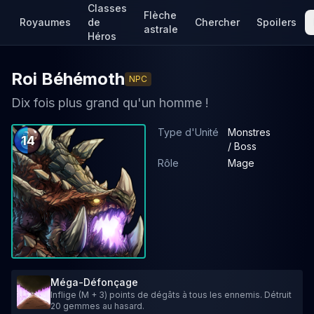
Classes
Flèche
Royaumes
de
Chercher
Spoilers
astrale
Héros
Roi Béhémoth
NPC
Dix fois plus grand qu'un homme !
Type d'Unité
Monstres
14
/ Boss
Rôle
Mage
Méga-Défonçage
Inflige (M + 3) points de dégâts à tous les ennemis. Détruit
20 gemmes au hasard.