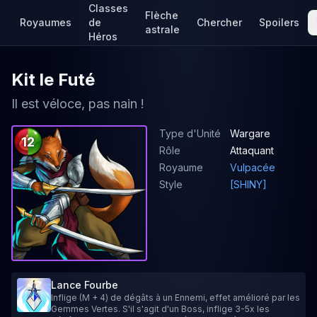
Classes
Flèche
Royaumes
de
Chercher
Spoilers
astrale
Héros
Kit le Futé
Il est véloce, pas nain !
Type d'Unité
Wargare
12
Rôle
Attaquant
Royaume
Vulpacée
Style
[SHINY]
Lance Fourbe
Inflige (M + 4) de dégâts à un Ennemi, effet amélioré par les
Gemmes Vertes. S'il s'agit d'un Boss, inflige 3-5x les