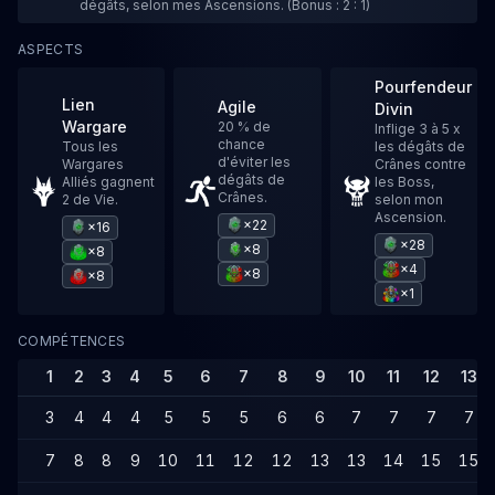
dégâts, selon mes Ascensions. (Bonus : 2 : 1)
ASPECTS
Pourfendeur
Lien
Agile
Divin
Wargare
20 % de
Inflige 3 à 5 x
chance
Tous les
les dégâts de
d'éviter les
Wargares
Crânes contre
dégâts de
Alliés gagnent
les Boss,
Crânes.
2 de Vie.
selon mon
Ascension.
×22
×16
×28
×8
×8
×4
×8
×8
×1
COMPÉTENCES
1
2
3
4
5
6
7
8
9
10
11
12
13
3
4
4
4
5
5
5
6
6
7
7
7
7
7
8
8
9
10
11
12
12
13
13
14
15
15