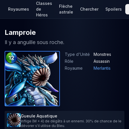
Classes
Flèche
Royaumes
de
Chercher
Spoilers
astrale
Héros
Lamproie
Il y a anguille sous roche.
Type d'Unité
Monstres
12
Rôle
Assassin
Royaume
Merlantis
Gueule Aquatique
Inflige (M + 4) de dégâts à un ennemi. 30% de chance de le
dévorer s'il utilise du Bleu.