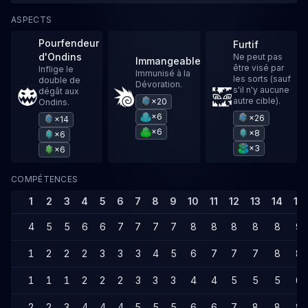
ASPECTS
Pourfendeur
Furtif
d'Ondins
Ne peut pas
Immangeable
être visé par
Inflige le
Immunisé à la
les sorts (sauf
double de
Dévoration.
s'il n'y aucune
dégât aux
autre cible).
×20
Ondins.
×6
×26
×14
×6
×8
×6
×3
×6
COMPÉTENCES
1
2
3
4
5
6
7
8
9
10
11
12
13
14
15
4
5
5
6
6
7
7
7
7
8
8
8
8
8
9
1
2
2
2
3
3
3
4
5
6
7
7
7
8
8
1
1
1
2
2
2
3
3
3
4
4
5
5
5
6
2
2
3
4
4
4
5
5
5
6
6
7
8
8
8