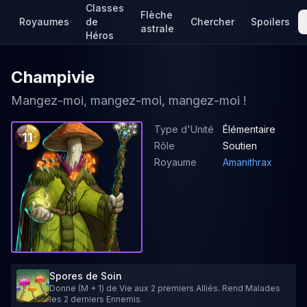
Classes
Flèche
Royaumes
de
Chercher
Spoilers
astrale
Héros
Champivie
Mangez-moi, mangez-moi, mangez-moi !
Type d'Unité
Élémentaire
11
Rôle
Soutien
Royaume
Amanithrax
Spores de Soin
Donne (M + 1) de Vie aux 2 premiers Alliés. Rend Malades
les 2 derniers Ennemis.