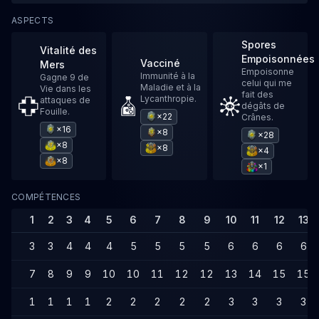
ASPECTS
Spores
Vitalité des
Empoisonnées
Vacciné
Mers
Empoisonne
Immunité à la
Gagne 9 de
celui qui me
Maladie et à la
Vie dans les
fait des
Lycanthropie.
attaques de
dégâts de
Fouille.
×22
Crânes.
×16
×8
×28
×8
×8
×4
×8
×1
COMPÉTENCES
1
2
3
4
5
6
7
8
9
10
11
12
13
3
3
4
4
4
5
5
5
5
6
6
6
6
7
8
9
9
10
10
11
12
12
13
14
15
15
1
1
1
1
2
2
2
2
2
3
3
3
3