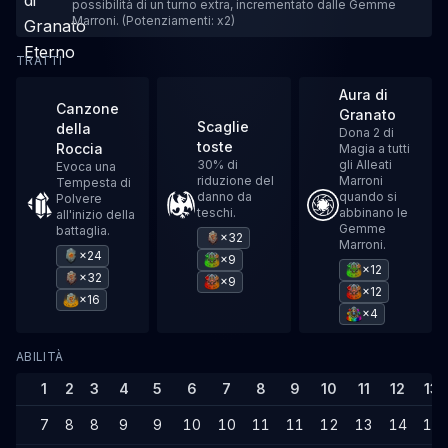
possibilità di un turno extra, incrementato dalle Gemme
Marroni. (Potenziamenti: x2)
TRATTI
Aura di
Canzone
Granato
Scaglie
della
Dona 2 di
toste
Roccia
Magia a tutti
30% di
gli Alleati
Evoca una
riduzione del
Marroni
Tempesta di
danno da
quando si
Polvere
teschi.
abbinano le
all'inizio della
Gemme
battaglia.
×32
Marroni.
×24
×9
×12
×32
×9
×12
×16
×4
ABILITÀ
1
2
3
4
5
6
7
8
9
10
11
12
13
7
8
8
9
9
10
10
11
11
12
13
14
14