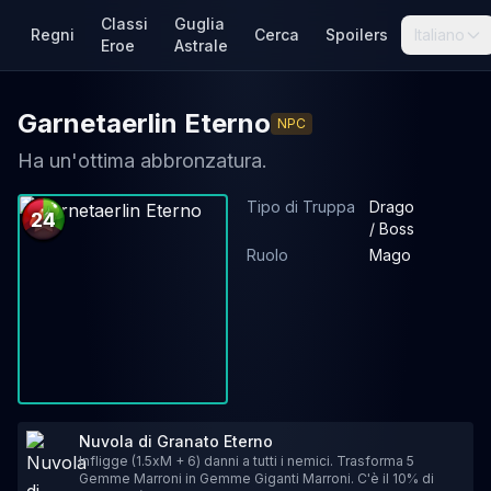
Classi
Guglia
Regni
Cerca
Spoilers
Italiano
Eroe
Astrale
Garnetaerlin Eterno
NPC
Ha un'ottima abbronzatura.
Tipo di Truppa
Drago
24
/ Boss
Ruolo
Mago
Nuvola di Granato Eterno
Infligge (1.5xM + 6) danni a tutti i nemici. Trasforma 5
Gemme Marroni in Gemme Giganti Marroni. C'è il 10% di