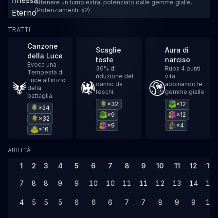
ottenere un turno extra, potenziato dalle gemme gialle.
(Potenziamenti: x2)
TRATTI
Canzone
Scaglie
Aura di
della Luce
toste
narciso
Evoca una
30% di
Ruba 4 punti
Tempesta di
riduzione del
vita
Luce all'inizio
danno da
abbinando le
della
teschi.
gemme gialle.
battaglia.
×32
×12
×24
×9
×12
×32
×9
×4
×16
ABILITÀ
1
2
3
4
5
6
7
8
9
10
11
12
13
7
8
8
9
9
10
10
11
11
12
13
14
14
4
5
5
5
6
6
6
7
7
8
9
9
10