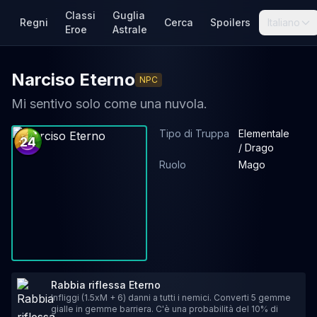
Classi
Guglia
Regni
Cerca
Spoilers
Italiano
Eroe
Astrale
Narciso Eterno
NPC
Mi sentivo solo come una nuvola.
Tipo di Truppa
Elementale
24
/ Drago
Ruolo
Mago
Rabbia riflessa Eterno
Infliggi (1.5xM + 6) danni a tutti i nemici. Converti 5 gemme
gialle in gemme barriera. C'è una probabilità del 10% di