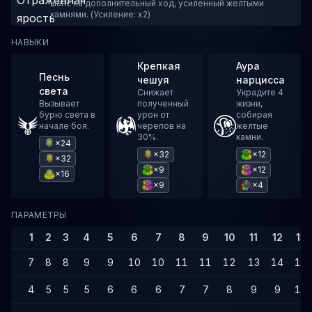
шанс на дополнительный ход, усиленный желтыми
камнями. (Усиление: x2)
НАВЫКИ
Крепкая
Аура
Песнь
чешуя
нарцисса
света
Снижает
Украдите 4
Вызывает
полученный
жизни,
бурю света в
урон от
собирая
начале боя.
черепов на
желтые
30%.
камни.
×24
×32
×12
×32
×9
×12
×16
×9
×4
ПАРАМЕТРЫ
1
2
3
4
5
6
7
8
9
10
11
12
13
7
8
8
9
9
10
10
11
11
12
13
14
14
4
5
5
5
6
6
6
7
7
8
9
9
10