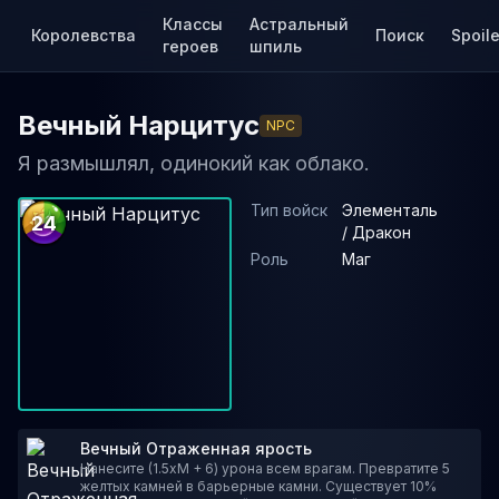
Классы
Астральный
Королевства
Поиск
Spoile
героев
шпиль
Вечный Нарцитус
NPC
Я размышлял, одинокий как облако.
Тип войск
Элементаль
24
/ Дракон
Роль
Маг
Вечный Отраженная ярость
Нанесите (1.5xM + 6) урона всем врагам. Превратите 5
желтых камней в барьерные камни. Существует 10%