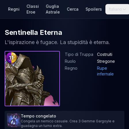
Classi
Guglia
Regni
Cerca
Spoilers
Italiano
Eroe
Astrale
Sentinella Eterna
L'ispirazione è fugace. La stupidità è eterna.
Tipo di Truppa
Costruiti
11
Ruolo
Stregone
Regno
Rupe
infernale
Tempo congelato
Congela un nemico casuale. Crea 3 Gemme Gargoyle e
guadagna un turno extra.