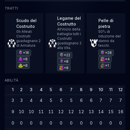
TRATTI
Legame del
Scudo del
Pelle di
Costrutto
Costruito
pietra
All'inizio della
Gli Alleati
50% di
battaglia tutti i
Costruiti
riduzione del
Costrutti
guadagnano 2
danno da
guadagnano 2
di Armatura
teschi.
alla Vita.
×16
×28
×22
×8
×4
×8
×8
×1
×8
ABILITÀ
1
2
3
4
5
6
7
8
9
10
11
12
3
3
4
4
5
5
5
6
6
7
7
7
9
10
10
11
11
12
12
12
13
14
15
16
0
0
0
0
0
0
0
0
0
0
0
0