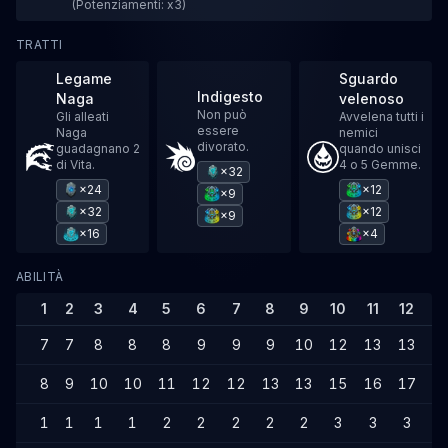
(Potenziamenti: x3)
TRATTI
Legame
Sguardo
Indigesto
Naga
velenoso
Non può
Gli alleati
Avvelena tutti i
essere
Naga
nemici
divorato.
guadagnano 2
quando unisci
di Vita.
4 o 5 Gemme.
×32
×24
×12
×9
×32
×12
×9
×16
×4
ABILITÀ
1
2
3
4
5
6
7
8
9
10
11
12
1
7
7
8
8
8
9
9
9
10
12
13
13
1
8
9
10
10
11
12
12
13
13
15
16
17
1
1
1
1
1
2
2
2
2
2
3
3
3
4