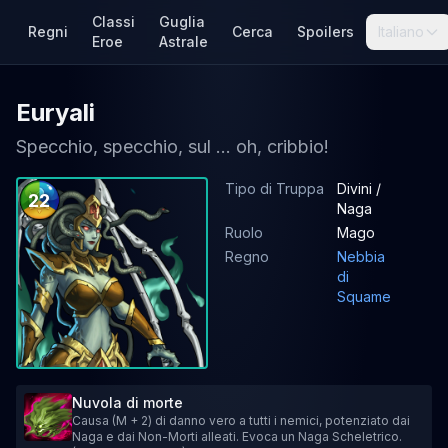
Classi
Guglia
Regni
Cerca
Spoilers
Italiano
Eroe
Astrale
Euryali
Specchio, specchio, sul ... oh, cribbio!
Tipo di Truppa
Divini /
22
Naga
Ruolo
Mago
Regno
Nebbia
di
Squame
Nuvola di morte
Causa (M + 2) di danno vero a tutti i nemici, potenziato dai
Naga e dai Non-Morti alleati. Evoca un Naga Scheletrico.