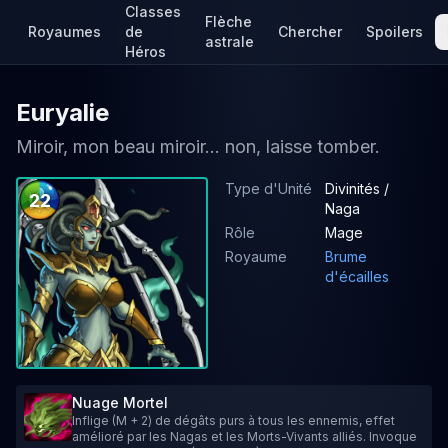
Classes
Flèche
Royaumes
de
Chercher
Spoilers
astrale
Héros
Euryalie
Miroir, mon beau miroir... non, laisse tomber.
Type d'Unité
Divinités /
22
Naga
Rôle
Mage
Royaume
Brume
d'écailles
Nuage Mortel
Inflige (M + 2) de dégâts purs à tous les ennemis, effet
amélioré par les Nagas et les Morts-Vivants alliés. Invoque