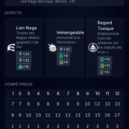
une Naga des Eaux. (Bonus : x3)
ASPECTS
Regard
Lien Naga
Toxique
Immangeable
Toutes les
Empoisonne
Nagas Alliées
Immunisé à la
tous les
gagnent 2 de
Dévoration.
ennemis sur
Vie.
les matchs de
×32
4 ou +.
×24
×9
×12
×32
×9
×12
×16
×4
COMPÉTENCES
1
2
3
4
5
6
7
8
9
10
11
12
1
7
7
8
8
8
9
9
9
10
12
13
13
1
8
9
10
10
11
12
12
13
13
15
16
17
1
1
1
1
1
2
2
2
2
2
3
3
3
4