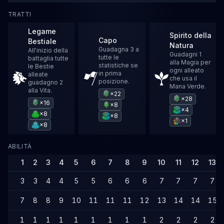
TRATTI
Legame
Spirito della
Capo
Bestiale
Natura
Guadagna 3 a
All'inizio della
Guadagni 1
tutte le
battaglia tutte
alla Magia per
statistiche se
le Bestie
ogni alleato
in prima
alleate
che usa il
posizione.
guadagno 2
Mana Verde.
alla Vita.
×22
×28
×16
×8
×4
×8
×8
×1
×8
ABILITÀ
1
2
3
4
5
6
7
8
9
10
11
12
13
3
3
4
4
5
5
6
6
6
7
7
7
7
7
8
8
9
10
11
11
11
12
13
14
14
15
1
1
1
1
1
1
1
1
1
2
2
2
2