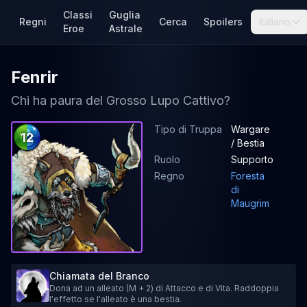
Classi
Guglia
Regni
Cerca
Spoilers
Italiano
Eroe
Astrale
Fenrir
Chi ha paura del Grosso Lupo Cattivo?
Tipo di Truppa
Wargare
12
/ Bestia
Ruolo
Supporto
Regno
Foresta
di
Maugrim
Chiamata del Branco
Dona ad un alleato (M + 2) di Attacco e di Vita. Raddoppia
l'effetto se l'alleato è una bestia.