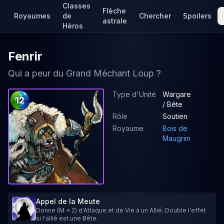
Classes
Flèche
Royaumes
de
Chercher
Spoilers
astrale
Héros
Fenrir
Qui a peur du Grand Méchant Loup ?
Type d'Unité
Wargare
12
/ Bête
Rôle
Soutien
Royaume
Bois de
Maugrim
Appel de la Meute
Donne (M + 2) d'Attaque et de Vie à un Allié. Double l'effet
si l'allié est une Bête.