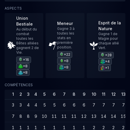
ASPECTS
Union
Esprit de la
Meneur
Bestiale
Nature
Gagne 3 à
Au début du
toutes les
combat
Gagne 1 de
stats en
toutes les
Magie pour
première
Bêtes alliées
chaque allié
position.
gagnent 2 de
Vert.
Vie.
×22
×28
×16
×8
×4
×8
×8
×1
×8
COMPÉTENCES
1
2
3
4
5
6
7
8
9
10
11
12
13
3
3
4
4
5
5
6
6
6
7
7
7
7
7
8
8
9
10
11
11
11
12
13
14
14
15
1
1
1
1
1
1
1
1
1
2
2
2
2