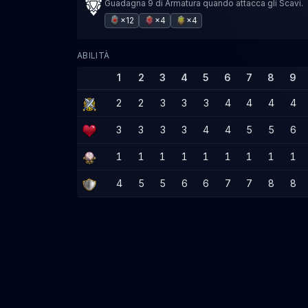
Guadagna 9 di Armatura quando attacca gli Scavi.
×12
×4
×4
ABILITÀ
1
2
3
4
5
6
7
8
9
2
2
3
3
3
4
4
4
4
3
3
3
3
4
4
5
5
6
1
1
1
1
1
1
1
1
1
4
5
5
6
6
7
7
8
8