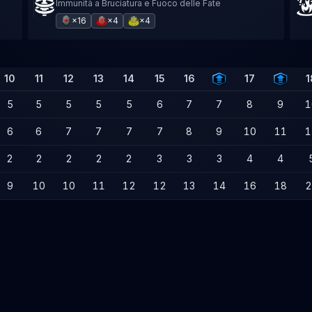
Immunità a Bruciatura e Fuoco delle Fate
×16
×4
×4
10
11
12
13
14
15
16
17
1
5
5
5
5
5
6
7
7
8
9
1
6
6
7
7
7
7
8
9
10
11
1
2
2
2
2
2
3
3
3
4
4
9
10
10
11
12
12
13
14
16
18
2