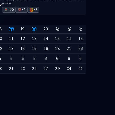
rosse.
×20
×6
×2
8
19
20
🥉
🥈
🥇
0
11
12
13
14
14
14
14
2
13
14
15
16
18
21
26
5
5
5
5
6
6
6
6
0
21
23
25
27
29
34
41