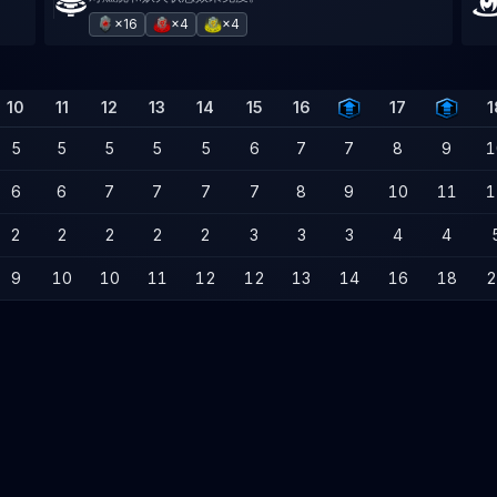
×16
×4
×4
10
11
12
13
14
15
16
17
1
5
5
5
5
5
6
7
7
8
9
1
6
6
7
7
7
7
8
9
10
11
1
2
2
2
2
2
3
3
3
4
4
9
10
10
11
12
12
13
14
16
18
2