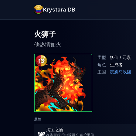
Krystara DB
火狮子
他热情如火
类型
妖仙 / 元素
13
角色
生成者
王国
夜魇马戏团
属性
淘宝之盾
在淘宝模式中获得 9 点护甲值。