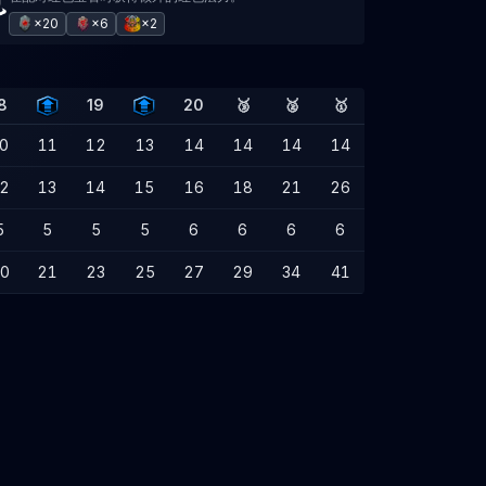
×20
×6
×2
8
19
20
🥉
🥈
🥇
0
11
12
13
14
14
14
14
2
13
14
15
16
18
21
26
5
5
5
5
6
6
6
6
0
21
23
25
27
29
34
41