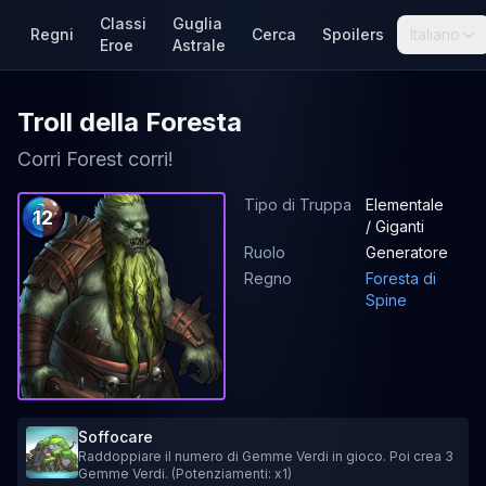
Classi
Guglia
Regni
Cerca
Spoilers
Italiano
Eroe
Astrale
Troll della Foresta
Corri Forest corri!
Tipo di Truppa
Elementale
12
/ Giganti
Ruolo
Generatore
Regno
Foresta di
Spine
Soffocare
Raddoppiare il numero di Gemme Verdi in gioco. Poi crea 3
Gemme Verdi. (Potenziamenti: x1)