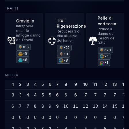
TRATTI
Pelle di
Troll
Groviglio
corteccia
Rigenerazione
Intrappola
Riduce il
quando
Recupera 3 di
danno da
infligge danno
Vita all'inizio
Teschi del
da Teschi.
del turno.
33%.
×16
×22
×28
×8
×8
×4
×8
×8
×1
ABILITÀ
1
2
3
4
5
6
7
8
9
10
11
12
13
14
3
3
4
4
5
5
6
6
6
7
7
7
7
7
6
7
7
8
8
9
9
10
11
12
13
14
15
15
0
0
0
0
0
0
0
0
0
0
0
0
0
0
2
2
2
3
3
3
4
4
4
5
5
5
5
6