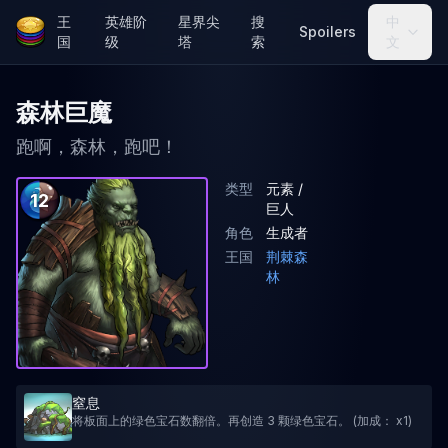
王
英雄阶
星界尖
搜
中
Spoilers
国
级
塔
索
文
森林巨魔
跑啊，森林，跑吧！
类型
元素 /
12
巨人
角色
生成者
王国
荆棘森
林
窒息
将板面上的绿色宝石数翻倍。再创造 3 颗绿色宝石。 (加成： x1)