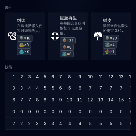
属性
巨魔再生
纠缠
树皮
在每回合开始时
在造成骷髅头伤
降低来自骷髅头
恢复 3 点生命
害时缠绕敌人。
的伤害 33%。
值。
×16
×28
×22
×8
×4
×8
×8
×1
×8
技能
1
2
3
4
5
6
7
8
9
10
11
12
13
14
3
3
4
4
5
5
6
6
6
7
7
7
7
7
6
7
7
8
8
9
9
10
11
12
13
14
15
15
0
0
0
0
0
0
0
0
0
0
0
0
0
0
2
2
2
3
3
3
4
4
4
5
5
5
5
6