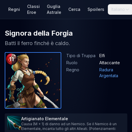
Classi
Guglia
Regni
Cerca
Spoilers
Italiano
Eroe
Astrale
Signora della Forgia
Batti il ferro finché è caldo.
Tipo di Truppa
Elfi
11
Ruolo
Attaccante
Regno
Radura
Argentata
Artigianato Elementale
Causa (M + 1) di danno ad un Nemico. Se il Nemico è un
Elementale, incanta tutto gli altri Alleati. (Potenziamenti: