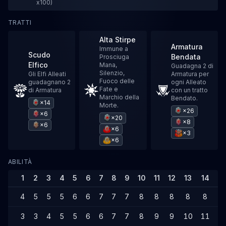
x100)
TRATTI
Alta Stirpe
Armatura
Immune a
Scudo
Bendata
Prosciuga
Elfico
Mana,
Guadagna 2 di
Silenzio,
Gli Elfi Alleati
Armatura per
Fuoco delle
guadagnano 2
ogni Alleato
Fate e
di Armatura
con un tratto
Marchio della
Bendato.
×14
Morte.
×26
×6
×20
×8
×6
×6
×3
×6
ABILITÀ
1
2
3
4
5
6
7
8
9
10
11
12
13
14
1
4
5
5
5
6
6
7
7
7
8
8
8
8
8
9
3
3
4
5
5
6
6
7
7
8
9
9
10
11
1