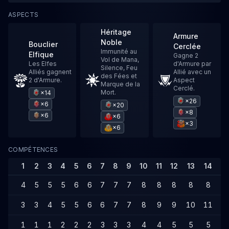
ASPECTS
Héritage
Armure
Noble
Bouclier
Cerclée
Immunité au
Elfique
Gagne 2
Vol de Mana,
Les Elfes
d'Armure par
Silence, Feu
Alliés gagnent
Allié avec un
des Fées et
2 d'Armure.
Aspect
Marque de la
Cerclé.
Mort.
×14
×26
×6
×20
×8
×6
×6
×3
×6
COMPÉTENCES
1
2
3
4
5
6
7
8
9
10
11
12
13
14
1
4
5
5
5
6
6
7
7
7
8
8
8
8
8
9
3
3
4
5
5
6
6
7
7
8
9
9
10
11
1
1
1
1
2
2
2
3
3
3
4
4
5
5
5
6