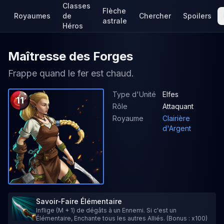
Classes
Flèche
Royaumes
de
Chercher
Spoilers
astrale
Héros
Maîtresse des Forges
Frappe quand le fer est chaud.
Type d'Unité
Elfes
11
Rôle
Attaquant
Royaume
Clairière
d'Argent
Savoir-Faire Élémentaire
Inflige (M + 1) de dégâts à un Ennemi. Si c'est un
Élémentaire, Enchante tous les autres Alliés. (Bonus : x100)