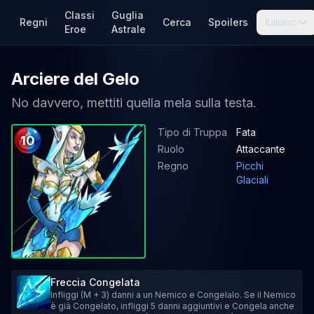
Classi
Guglia
Regni
Cerca
Spoilers
Italiano
Eroe
Astrale
Arciere del Gelo
No davvero, mettiti quella mela sulla testa.
Tipo di Truppa
Fata
10
Ruolo
Attaccante
Regno
Picchi
Glaciali
Freccia Congelata
Infliggi (M + 3) danni a un Nemico e Congelalo. Se il Nemico
è già Congelato, infliggi 5 danni aggiuntivi e Congela anche