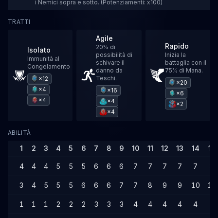
i Nemici sopra e sotto. (Potenziamenti: x100)
TRATTI
Agile
Rapido
20% di
Isolato
possibilità di
Inizia la
Immunità al
schivare il
battaglia con il
Congelamento
danno da
75% di Mana.
Teschi.
×12
×20
×4
×16
×6
×4
×4
×2
×4
ABILITÀ
1
2
3
4
5
6
7
8
9
10
11
12
13
14
15
4
4
4
5
5
5
6
6
6
7
7
7
7
7
8
3
4
5
5
5
6
6
6
7
7
8
9
9
10
10
1
1
1
2
2
2
3
3
3
4
4
4
4
4
5