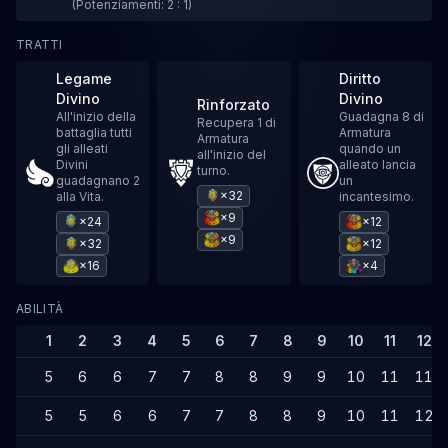
(Potenziamenti: 2 : 1)
TRATTI
Legame
Diritto
Divino
Divino
Rinforzato
All'inizio della
Guadagna 8 di
Recupera 1 di
battaglia tutti
Armatura
Armatura
gli alleati
quando un
all'inizio del
Divini
alleato lancia
turno.
guadagnano 2
un
×32
alla Vita.
incantesimo.
×9
×24
×12
×9
×32
×12
×16
×4
ABILITÀ
1
2
3
4
5
6
7
8
9
10
11
12
5
6
6
7
7
8
8
9
9
10
11
11
5
5
6
6
7
7
8
8
9
10
11
12