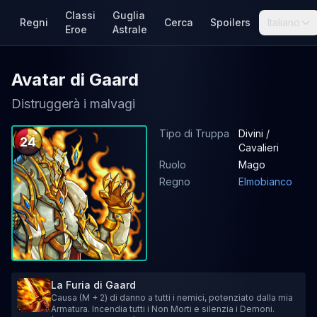
Classi
Guglia
Regni
Cerca
Spoilers
Italiano
Eroe
Astrale
Avatar di Gaard
Distruggerà i malvagi
Tipo di Truppa
Divini /
24
Cavalieri
Ruolo
Mago
Regno
Elmobianco
La Furia di Gaard
Causa (M + 2) di danno a tutti i nemici, potenziato dalla mia
Armatura. Incendia tutti i Non Morti e silenzia i Demoni.