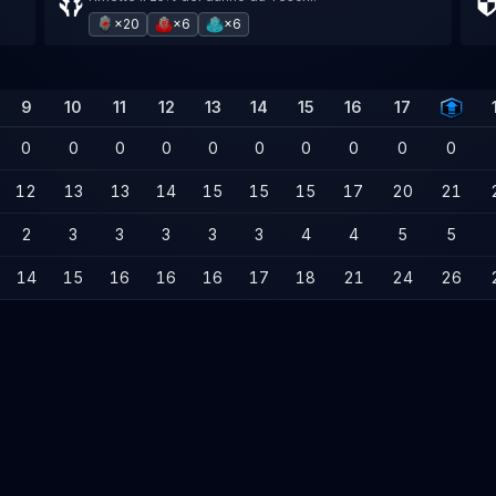
×20
×6
×6
9
10
11
12
13
14
15
16
17
0
0
0
0
0
0
0
0
0
0
12
13
13
14
15
15
15
17
20
21
2
3
3
3
3
3
4
4
5
5
14
15
16
16
16
17
18
21
24
26