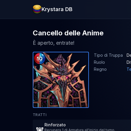
Krystara DB
Cancello delle Anime
È aperto, entrate!
Tipo di Truppa
De
10
Ruolo
Di
Regno
Te
TRATTI
Rinforzato
Recupera 1 di Armatura all'inizio del turno.