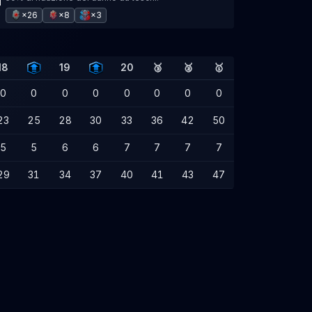
×26
×8
×3
18
19
20
🥉
🥈
🥇
0
0
0
0
0
0
0
0
23
25
28
30
33
36
42
50
5
5
6
6
7
7
7
7
29
31
34
37
40
41
43
47