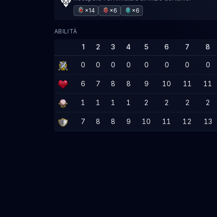
×14
×6
×6
ABILITÀ
1
2
3
4
5
6
7
8
0
0
0
0
0
0
0
0
6
7
8
8
9
10
11
11
1
1
1
1
2
2
2
2
7
8
8
9
10
11
12
13