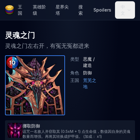
王
英雄阶
星界尖
搜
中
Spoilers
国
级
塔
索
文
灵魂之门
灵魂之门左右开，有冤无冤都进来
类型
恶魔 /
10
建造
角色
防御
王国
荒芜之
地
挪取防御
诅咒一名敌人并窃取其 (0.5xM + 1) 点生命值，数值因自身的灵魂
数量而增强。再将其转换成护甲值。 (加成： x1)