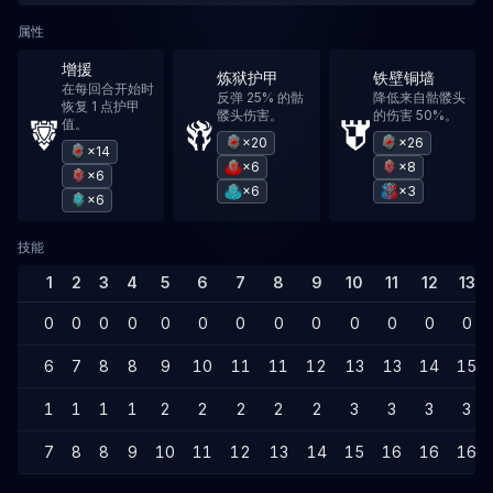
属性
增援
炼狱护甲
铁壁铜墙
在每回合开始时
反弹 25% 的骷
降低来自骷髅头
恢复 1 点护甲
髅头伤害。
的伤害 50%。
值。
×20
×26
×14
×6
×8
×6
×6
×3
×6
技能
1
2
3
4
5
6
7
8
9
10
11
12
13
0
0
0
0
0
0
0
0
0
0
0
0
0
6
7
8
8
9
10
11
11
12
13
13
14
15
1
1
1
1
2
2
2
2
2
3
3
3
3
7
8
8
9
10
11
12
13
14
15
16
16
16