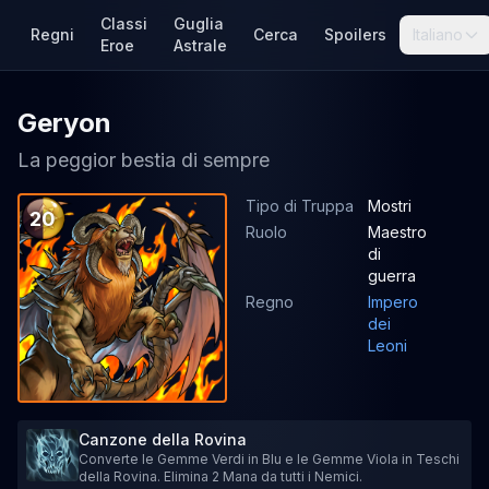
Classi
Guglia
Regni
Cerca
Spoilers
Italiano
Eroe
Astrale
Geryon
La peggior bestia di sempre
Tipo di Truppa
Mostri
20
Ruolo
Maestro
di
guerra
Regno
Impero
dei
Leoni
Canzone della Rovina
Converte le Gemme Verdi in Blu e le Gemme Viola in Teschi
della Rovina. Elimina 2 Mana da tutti i Nemici.