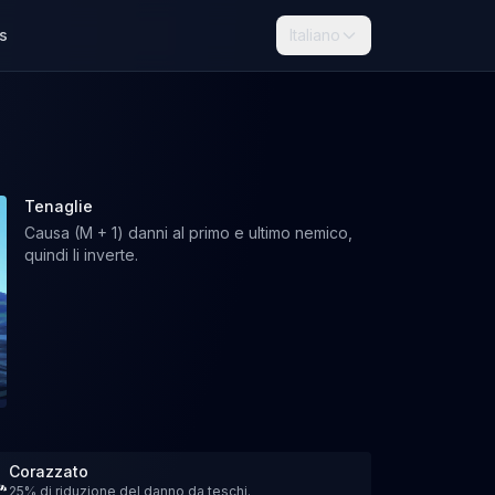
s
Italiano
Tenaglie
Causa (M + 1) ​​danni al primo e ultimo nemico,
quindi li inverte.
Corazzato
25% di riduzione del danno da teschi.