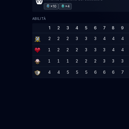
×10
×4
ABILITÀ
1
2
3
4
5
6
7
8
9
2
2
2
3
3
3
4
4
4
1
2
2
2
3
3
3
4
4
1
1
1
2
2
2
3
3
3
4
4
5
5
5
6
6
6
7