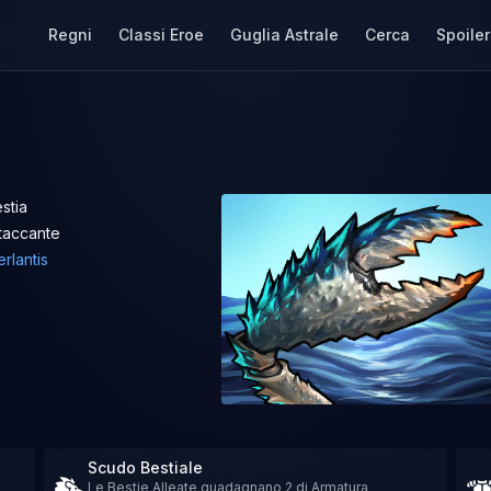
Regni
Classi Eroe
Guglia Astrale
Cerca
Spoiler
stia
taccante
rlantis
Scudo Bestiale
Le Bestie Alleate guadagnano 2 di Armatura