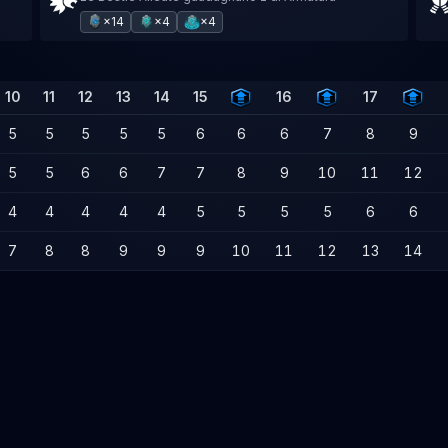
×14
×4
×4
10
11
12
13
14
15
16
17
5
5
5
5
5
6
6
6
7
8
9
5
5
6
6
7
7
8
9
10
11
12
4
4
4
4
4
5
5
5
5
6
6
7
8
8
9
9
9
10
11
12
13
14