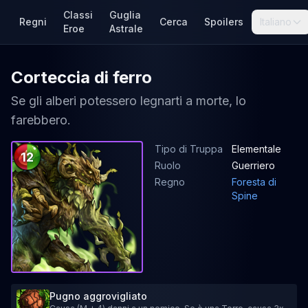
Classi
Guglia
Regni
Cerca
Spoilers
Italiano
Eroe
Astrale
Corteccia di ferro
Se gli alberi potessero legnarti a morte, lo
farebbero.
Tipo di Truppa
Elementale
12
Ruolo
Guerriero
Regno
Foresta di
Spine
Pugno aggrovigliato