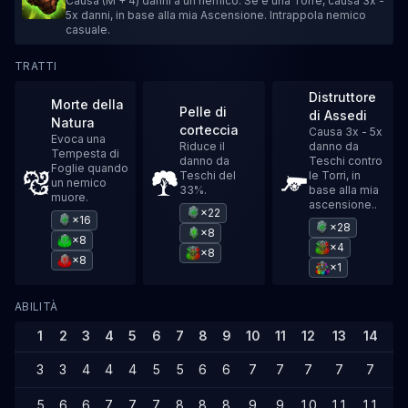
Causa (M + 4) danni a un nemico. Se è una Torre, causa 3x -
5x danni, in base alla mia Ascensione. Intrappola nemico
casuale.
TRATTI
Distruttore
Morte della
Pelle di
di Assedi
Natura
corteccia
Causa 3x - 5x
Evoca una
Riduce il
danno da
Tempesta di
danno da
Teschi contro
Foglie quando
Teschi del
le Torri, in
un nemico
33%.
base alla mia
muore.
ascensione..
×22
×16
×28
×8
×8
×4
×8
×8
×1
ABILITÀ
1
2
3
4
5
6
7
8
9
10
11
12
13
14
1
3
3
4
4
4
5
5
6
6
7
7
7
7
7
8
5
6
6
7
7
7
8
8
8
9
9
10
11
11
1