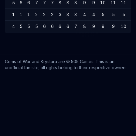
5
6
6
7
7
7
8
8
8
9
9
10
11
11
1
1
1
1
2
2
2
3
3
3
4
4
5
5
5
6
4
5
5
5
6
6
6
6
7
8
9
9
9
10
1
Gems of War and Krystara are © 505 Games. This is an
unofficial fan site; all rights belong to their respective owners.