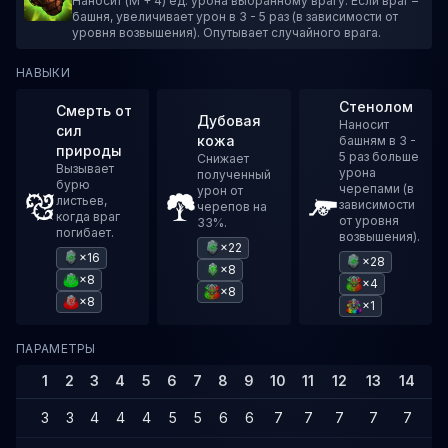
Наносит (M + 4) ед. урона выбранному врагу. Если враг –
башня, увеличивает урон в 3 - 5 раз (в зависимости от
уровня возвышения). Опутывает случайного врага.
НАВЫКИ
Стенолом
Смерть от
Дубовая
Наносит
сил
кожа
башням в 3 -
природы
5 раз больше
Снижает
Вызывает
урона
полученный
бурю
черепами (в
урон от
листьев,
зависимости
черепов на
когда враг
от уровня
33%.
погибает.
возвышения).
×22
×16
×28
×8
×8
×4
×8
×8
×1
ПАРАМЕТРЫ
1
2
3
4
5
6
7
8
9
10
11
12
13
14
1
3
3
4
4
4
5
5
6
6
7
7
7
7
7
8