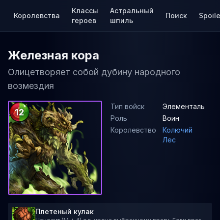
Классы
Астральный
Королевства
Поиск
Spoile
героев
шпиль
Железная кора
Олицетворяет собой дубину народного
возмездия
Тип войск
Элементаль
12
Роль
Воин
Королевство
Колючий
Лес
Плетеный кулак