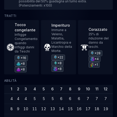
possibilità del 50% guadagna un turno extra.
(Potenziamenti: x100)
TRATTI
Tocco
Imperituro
Corazzato
congelante
Immune a
Veleno,
25% di
Infligge
Malattia,
riduzione del
Congelamento
Licantropia e
danno da
quando
Marchio della
teschi.
infliggi danni
Morte.
da Teschi
×28
×22
×16
×4
×8
×8
×1
×8
×8
ABILITÀ
1
2
3
4
5
6
7
8
9
10
11
12
13
4
4
4
5
5
5
6
6
6
7
7
7
7
8
9
10
11
12
13
14
15
16
17
18
19
2