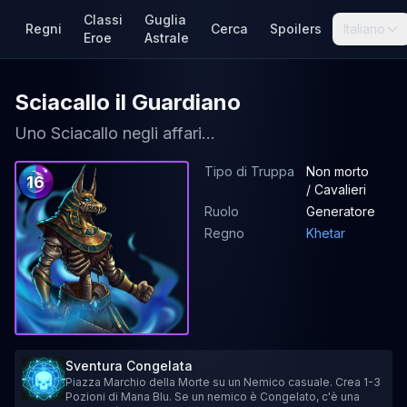
Classi
Guglia
Regni
Cerca
Spoilers
Italiano
Eroe
Astrale
Sciacallo il Guardiano
Uno Sciacallo negli affari...
Tipo di Truppa
Non morto
16
/ Cavalieri
Ruolo
Generatore
Regno
Khetar
Sventura Congelata
Piazza Marchio della Morte su un Nemico casuale. Crea 1-3
Pozioni di Mana Blu. Se un nemico è Congelato, c'è una