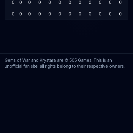
0
0
0
0
0
0
0
0
0
0
0
0
0
0
0
0
0
0
0
0
0
0
0
0
0
0
Gems of War and Krystara are © 505 Games. This is an
unofficial fan site; all rights belong to their respective owners.