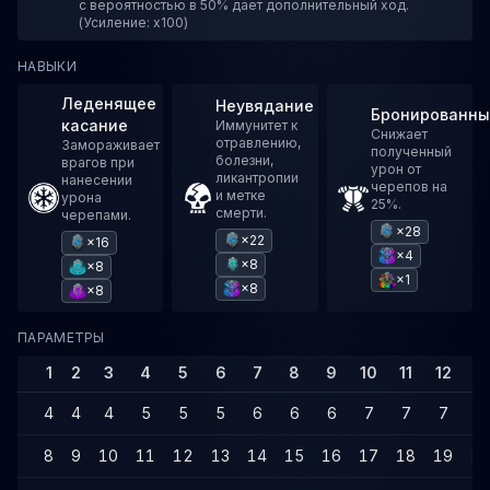
с вероятностью в 50% дает дополнительный ход.
(Усиление: x100)
НАВЫКИ
Леденящее
Неувядание
Бронированны
касание
Иммунитет к
Снижает
отравлению,
Замораживает
полученный
болезни,
врагов при
урон от
ликантропии
нанесении
черепов на
и метке
урона
25%.
смерти.
черепами.
×28
×22
×16
×4
×8
×8
×1
×8
×8
ПАРАМЕТРЫ
1
2
3
4
5
6
7
8
9
10
11
12
13
4
4
4
5
5
5
6
6
6
7
7
7
7
8
9
10
11
12
13
14
15
16
17
18
19
2