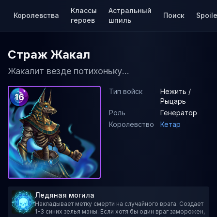
Классы
Астральный
Королевства
Поиск
Spoile
героев
шпиль
Страж Жакал
Жакалит везде потихоньку...
Тип войск
Нежить /
16
Рыцарь
Роль
Генератор
Королевство
Кетар
Ледяная могила
Накладывает метку смерти на случайного врага. Создает
1-3 синих зелья маны. Если хотя бы один враг заморожен,