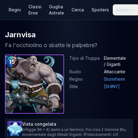
Classi
Guglia
Regni
Cerca
Spoilers
Italiano
Eroe
Astrale
Jarnvisa
Fa l'occhiolino o sbatte le palpebre?
Tipo di Truppa
Elementale
15
/ Giganti
Ruolo
Attaccante
Regno
Stormheim
Stile
[SHINY]
Vista congelata
Infligge (M + 4) danni a un Nemico. Poi crea 2 Gemme Blu,
incrementate dagli Alleati Giganti. (Potenziamenti: x2)