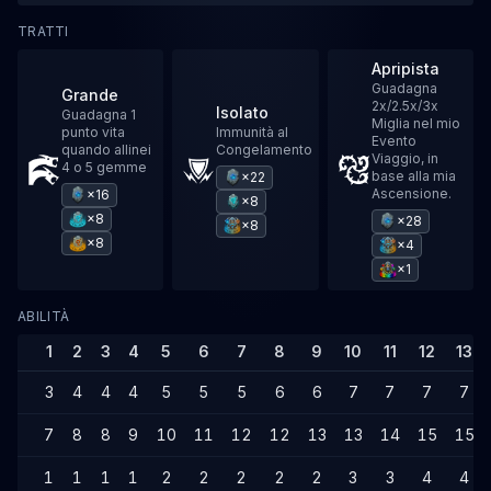
TRATTI
Apripista
Guadagna
Grande
2x/2.5x/3x
Isolato
Guadagna 1
Miglia nel mio
punto vita
Immunità al
Evento
quando allinei
Congelamento
Viaggio, in
4 o 5 gemme
base alla mia
×22
Ascensione.
×16
×8
×8
×28
×8
×8
×4
×1
ABILITÀ
1
2
3
4
5
6
7
8
9
10
11
12
13
3
4
4
4
5
5
5
6
6
7
7
7
7
7
8
8
9
10
11
12
12
13
13
14
15
15
1
1
1
1
2
2
2
2
2
3
3
4
4