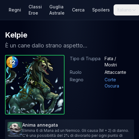
Classi
Guglia
Regni
Cerca
Spoilers
Italiano
Eroe
Astrale
Kelpie
È un cane dallo strano aspetto...
Tipo di Truppa
Fata /
12
Mostri
Ruolo
Attaccante
Regno
Corte
Oscura
Anima annegata
Elimina 6 di Mana ad un Nemico. Gli causa (M + 2) di danno.
C'è una possibilità del 2% di divorarlo per ogni punto di