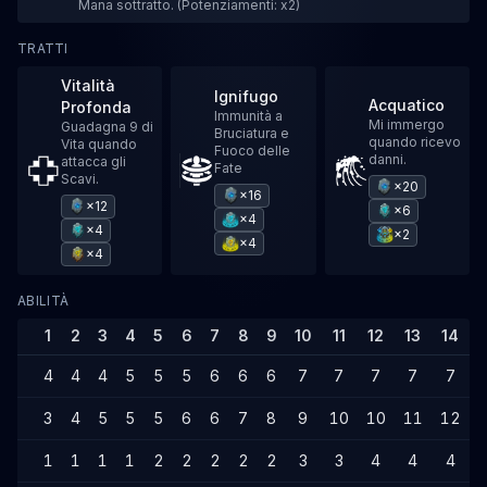
Mana sottratto. (Potenziamenti: x2)
TRATTI
Vitalità
Ignifugo
Acquatico
Profonda
Immunità a
Mi immergo
Guadagna 9 di
Bruciatura e
quando ricevo
Vita quando
Fuoco delle
danni.
attacca gli
Fate
Scavi.
×20
×16
×12
×6
×4
×4
×2
×4
×4
ABILITÀ
1
2
3
4
5
6
7
8
9
10
11
12
13
14
4
4
4
5
5
5
6
6
6
7
7
7
7
7
3
4
5
5
5
6
6
7
8
9
10
10
11
12
1
1
1
1
2
2
2
2
2
3
3
4
4
4