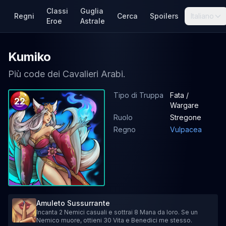
Classi
Guglia
Regni
Cerca
Spoilers
Italiano
Eroe
Astrale
Kumiko
Più code dei Cavalieri Arabi.
Tipo di Truppa
Fata /
22
Wargare
Ruolo
Stregone
Regno
Vulpacea
Amuleto Sussurrante
Incanta 2 Nemici casuali e sottrai 8 Mana da loro. Se un
Nemico muore, ottieni 30 Vita e Benedici me stesso.