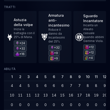
TRATTI
Armatura
Sguardo
Astuzia
anti-
Incantatore
della volpe
incantesimo
Incanta un
Inizia la
Alleato
Riduce il
battaglia con il
casuale
danno da
25% di Mana.
quando abbini
Incantesimi
Gemme Viola.
del 25%
×24
×12
×32
×32
×12
×9
×16
×4
×9
ABILITÀ
1
2
3
4
5
6
7
8
9
10
11
12
4
4
5
5
6
6
6
7
7
8
8
9
10
11
11
12
13
14
15
16
17
18
19
20
0
0
0
0
0
0
0
0
0
0
0
0