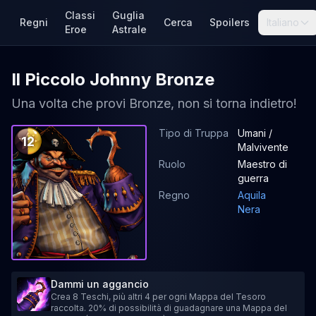
Classi
Guglia
Regni
Cerca
Spoilers
Italiano
Eroe
Astrale
Il Piccolo Johnny Bronze
Una volta che provi Bronze, non si torna indietro!
Tipo di Truppa
Umani /
12
Malvivente
Ruolo
Maestro di
guerra
Regno
Aquila
Nera
Dammi un aggancio
Crea 8 Teschi, più altri 4 per ogni Mappa del Tesoro
raccolta. 20% di possibilità di guadagnare una Mappa del