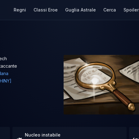
Regni
Classi Eroe
Guglia Astrale
Cerca
Spoiler
ech
taccante
dana
HINY]
Nucleo instabile