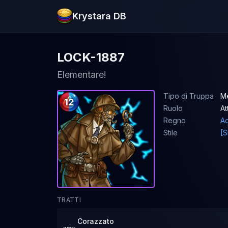
Krystara DB
LOCK-1887
Elementare!
Tipo di Truppa
M
12
Ruolo
At
Regno
A
Stile
[S
TRATTI
Corazzato