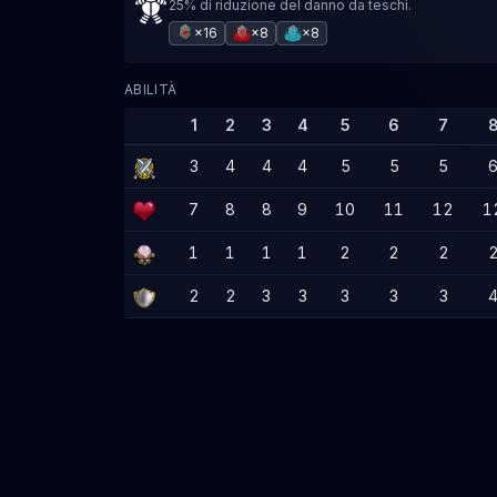
25% di riduzione del danno da teschi.
×16
×8
×8
ABILITÀ
1
2
3
4
5
6
7
3
4
4
4
5
5
5
7
8
8
9
10
11
12
1
1
1
1
1
2
2
2
2
2
3
3
3
3
3