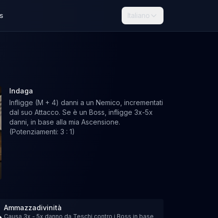
s
Italiano
Indaga
Infligge (M + 4) danni a un Nemico, incrementati
dal suo Attacco. Se è un Boss, infligge 3x-5x
danni, in base alla mia Ascensione.
(Potenziamenti: 3 : 1)
Ammazzadivinità
Causa 3x - 5x danno da Teschi contro i Boss in base