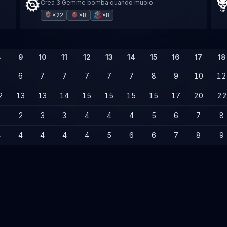
Crea 3 Gemme bomba quando muoio.
×22
×8
×8
8
9
10
11
12
13
14
15
16
17
18
6
6
7
7
7
7
7
8
9
10
12
2
13
13
14
15
15
15
15
17
20
22
2
2
3
3
4
4
4
5
6
7
8
4
4
4
4
4
5
6
6
7
8
9