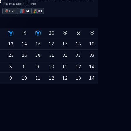
alla mia ascensione.
×28
×4
×1
19
20
🥉
🥈
🥇
13
14
15
17
17
18
19
23
26
28
31
31
32
33
8
9
9
10
11
12
14
9
10
11
12
12
13
14