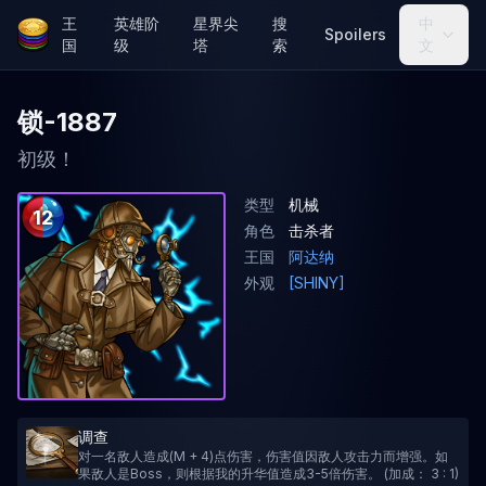
王
英雄阶
星界尖
搜
中
Spoilers
国
级
塔
索
文
锁-1887
初级！
类型
机械
12
角色
击杀者
王国
阿达纳
外观
[SHINY]
调查
对一名敌人造成(M + 4)点伤害，伤害值因敌人攻击力而增强。如
果敌人是Boss，则根据我的升华值造成3-5倍伤害。 (加成： 3 : 1)