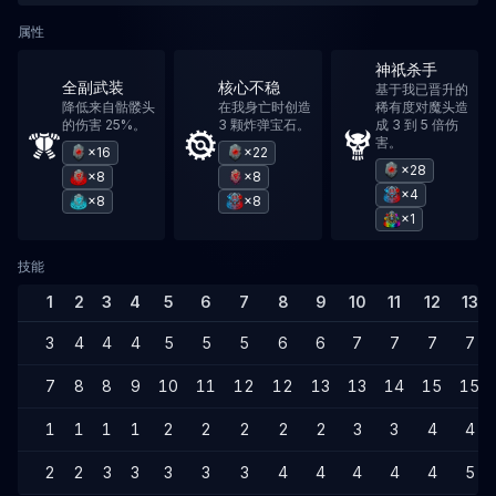
属性
神祇杀手
全副武装
核心不稳
基于我已晋升的
降低来自骷髅头
在我身亡时创造
稀有度对魔头造
的伤害 25%。
3 颗炸弹宝石。
成 3 到 5 倍伤
害。
×16
×22
×28
×8
×8
×4
×8
×8
×1
技能
1
2
3
4
5
6
7
8
9
10
11
12
13
3
4
4
4
5
5
5
6
6
7
7
7
7
7
8
8
9
10
11
12
12
13
13
14
15
15
1
1
1
1
2
2
2
2
2
3
3
4
4
2
2
3
3
3
3
3
4
4
4
4
4
5