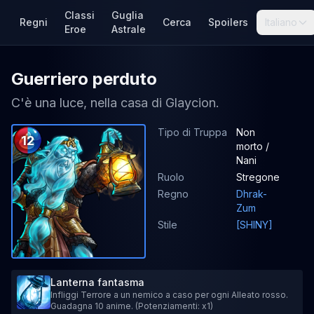
Classi
Guglia
Regni
Cerca
Spoilers
Italiano
Eroe
Astrale
Guerriero perduto
C'è una luce, nella casa di Glaycion.
Tipo di Truppa
Non
12
morto /
Nani
Ruolo
Stregone
Regno
Dhrak-
Zum
Stile
[SHINY]
Lanterna fantasma
Infliggi Terrore a un nemico a caso per ogni Alleato rosso.
Guadagna 10 anime. (Potenziamenti: x1)