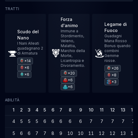
TRATTI
Forza
Legame di
d'animo
Fuoco
Immune a
Scudo del
Stordimento,
Guadagni
Nano
Veleno,
Mana Rosso
I Nani Alleati
Malattia,
Bonus quando
guadagnano 2
Marchio della
combini
di Armatura
Morte,
Gemme
Licantropia e
rosse.
×14
Divoramento.
×6
×26
×20
×6
×8
×6
×3
×6
ABILITÀ
1
2
3
4
5
6
7
8
9
10
11
12
13
14
4
5
5
5
6
6
6
6
6
7
7
7
7
7
5
6
6
7
7
8
9
10
10
11
12
12
13
14