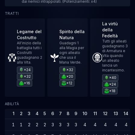
dai nemici intrappolati. (Potenziamenti: x4)
TRATTI
La virtù
della
Legame del
Spirito della
Fedeltà
Costrutto
Natura
Tutti gli alleati
All'inizio della
Guadagni 1
guadagnano 3
battaglia tutti i
alla Magia per
di Armatura e
Costrutti
ogni alleato
Vita quando
guadagnano 2
che usa il
un alleato
alla Vita.
Mana Verde.
lancia un
×24
×32
incantesimo.
×32
×20
×40
×16
×12
×24
×18
ABILITÀ
1
2
3
4
5
6
7
8
9
10
11
12
13
14
1
1
2
2
2
3
3
3
3
4
4
4
4
4