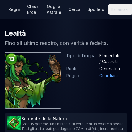
Classi
Guglia
Regni
Cerca
Spoilers
Italiano
Eroe
Astrale
Lealtà
Fino all'ultimo respiro, con verità e fedeltà.
Tipo di Truppa
Elementale
13
/ Costruiti
Ruolo
Generatore
Regno
Guardiani
Sorgente della Natura
Crea 15 gemme, una miscela di Verdi e di un colore a scelta.
Tutti gli altri alleati guadagnano (M + 1) di Vita, incrementata