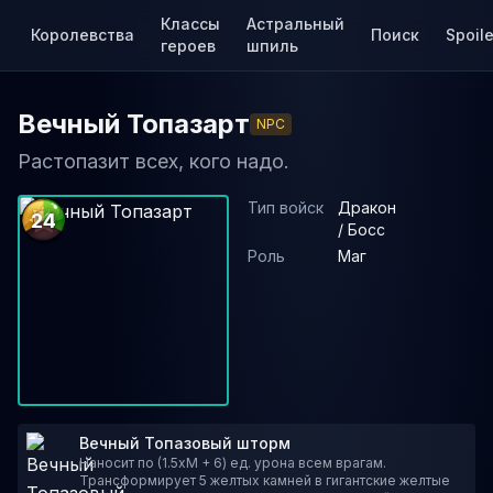
Классы
Астральный
Королевства
Поиск
Spoile
героев
шпиль
Вечный Топазарт
NPC
Растопазит всех, кого надо.
Тип войск
Дракон
24
/ Босс
Роль
Маг
Вечный Топазовый шторм
Наносит по (1.5xM + 6) ед. урона всем врагам.
Трансформирует 5 желтых камней в гигантские желтые