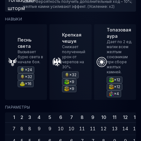
камни. Вероятность получить дополнительный ход – 10%;
желтые камни усиливают эффект. (Усиление: x2)
НАВЫКИ
Топазовая
Крепкая
аура
Песнь
чешуя
Дает по 2 ед.
света
Снижает
магии всем
Вызывает
полученный
желтым
бурю света в
урон от
союзникам
начале боя.
черепов на
при сборе
30%.
желтых
×24
камней.
×32
×32
×12
×9
×16
×12
×9
×4
ПАРАМЕТРЫ
1
2
3
4
5
6
7
8
9
10
11
12
13
7
8
8
9
9
10
10
11
11
12
13
14
14
4
5
5
5
6
6
6
7
7
8
9
9
10