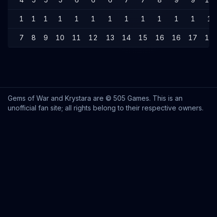
1
1
1
1
1
1
1
1
1
1
1
1
1
7
8
9
10
11
12
13
14
15
16
16
17
18
Gems of War and Krystara are © 505 Games. This is an
unofficial fan site; all rights belong to their respective owners.