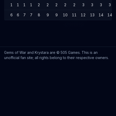
1
1
1
1
2
2
2
2
2
3
3
3
3
6
6
7
7
8
9
9
10
11
12
13
14
14
Gems of War and Krystara are © 505 Games. This is an
unofficial fan site; all rights belong to their respective owners.