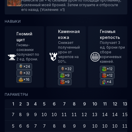
Нанесите (M + 4) сильный урон по площади противнику,
усиленный моей броней. Затем оглушите и отбросьте
его назад. (Усиление: x1)
НАВЫКИ
Каменная
Гномья
Гномий
кожа
крепость
щит
Снижает
Получает 3
Гномы-
полученный
ед. брони при
союзники
урон от
сборе
получают по
черепов на
коричневых
2 ед. брони.
50%.
камней.
×24
×32
×12
×32
×9
×12
×16
×9
×4
ПАРАМЕТРЫ
1
2
3
4
5
6
7
8
9
10
11
12
13
7
8
9
9
10
10
11
11
12
13
14
14
15
5
6
6
7
7
8
8
9
9
10
10
10
11