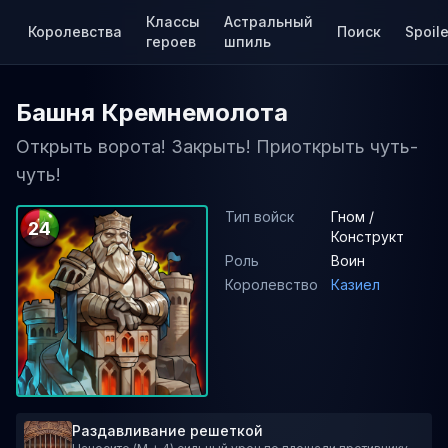
Классы
Астральный
Королевства
Поиск
Spoile
героев
шпиль
Башня Кремнемолота
Открыть ворота! Закрыть! Приоткрыть чуть-
чуть!
Тип войск
Гном /
24
Конструкт
Роль
Воин
Королевство
Казиел
Раздавливание решеткой