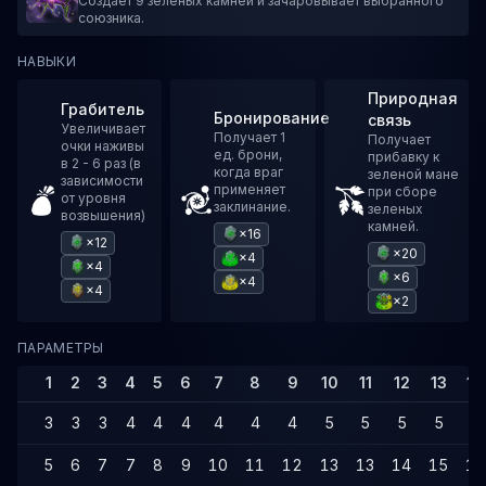
Создает 9 зеленых камней и зачаровывает выбранного
союзника.
НАВЫКИ
Природная
Грабитель
Бронирование
связь
Увеличивает
Получает 1
Получает
очки наживы
ед. брони,
прибавку к
в 2 - 6 раз (в
когда враг
зеленой мане
зависимости
применяет
при сборе
от уровня
заклинание.
зеленых
возвышения)
камней.
×16
×12
×20
×4
×4
×6
×4
×4
×2
ПАРАМЕТРЫ
1
2
3
4
5
6
7
8
9
10
11
12
13
14
3
3
3
4
4
4
4
4
4
5
5
5
5
5
5
6
7
7
8
9
10
11
12
13
13
14
15
16