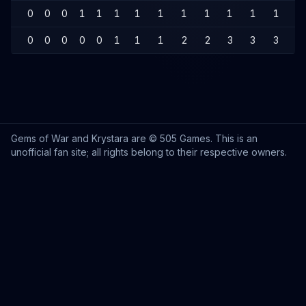
0
0
0
1
1
1
1
1
1
1
1
1
1
1
0
0
0
0
0
1
1
1
2
2
3
3
3
3
Gems of War and Krystara are © 505 Games. This is an
unofficial fan site; all rights belong to their respective owners.