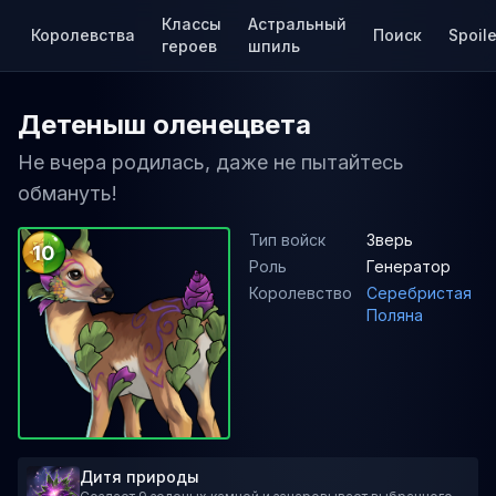
Классы
Астральный
Королевства
Поиск
Spoile
героев
шпиль
Детеныш оленецвета
Не вчера родилась, даже не пытайтесь
обмануть!
Тип войск
Зверь
10
Роль
Генератор
Королевство
Серебристая
Поляна
Дитя природы