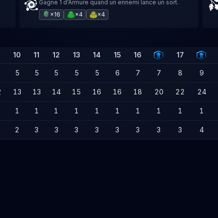
Gagne 1 d'Armure quand un ennemi lance un sort.
×16
×4
×4
10
11
12
13
14
15
16
17
5
5
5
5
5
6
7
7
8
9
2
13
13
14
15
16
16
18
20
22
24
1
1
1
1
1
1
1
1
1
1
2
3
3
3
3
3
3
3
3
4