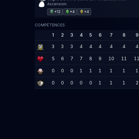
Ascension.
×12
×4
×4
COMPÉTENCES
1
2
3
4
5
6
7
8
9
3
3
3
4
4
4
4
4
4
5
6
7
7
8
9
10
11
1
0
0
0
1
1
1
1
1
1
0
0
0
0
0
1
1
1
2