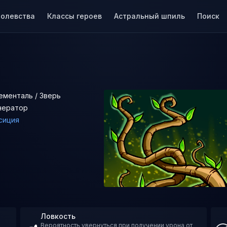
ролевства
Классы героев
Астральный шпиль
Поиск
ементаль / Зверь
нератор
сиция
Ловкость
Вероятность увернуться при получении урона от