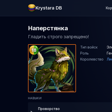
Krystara DB
Ко
Наперстянка
Гладить строго запрещено!
Тип войск
Эл
18
Роль
Ге
Королевство
Ли
НАВЫКИ
Проворство