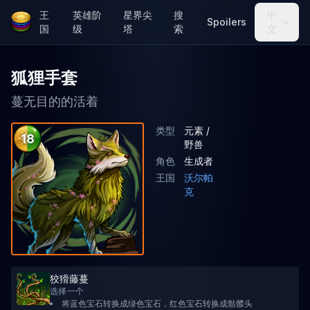
王
英雄阶
星界尖
搜
中
Spoilers
国
级
塔
索
文
狐狸手套
蔓无目的的活着
类型
元素 /
18
野兽
角色
生成者
王国
沃尔帕
克
狡猾藤蔓
选择一个
将蓝色宝石转换成绿色宝石，红色宝石转换成骷髅头