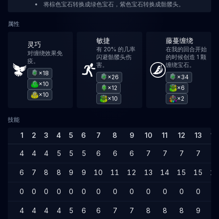
将棕色宝石转换成绿色宝石，紫色宝石转换成骷髅头。
属性
敏捷
藤蔓缠绕
灵巧
有 20% 的几率
在我的回合开始
对缠绕效果免
闪避骷髅头伤
的时候创造 1 颗
疫。
害。
缠绕宝石。
×18
×26
×34
×10
×12
×6
×10
×10
×2
技能
1
2
3
4
5
6
7
8
9
10
11
12
13
14
4
4
4
5
5
5
6
6
6
7
7
7
7
7
6
7
8
8
9
9
10
11
12
13
14
15
15
16
0
0
0
0
0
0
0
0
0
0
0
0
0
0
4
4
4
4
5
6
6
7
7
8
8
8
9
9