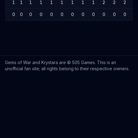
1
1
1
1
1
1
1
1
1
2
2
2
2
0
0
0
0
0
0
0
0
0
0
0
0
0
Gems of War and Krystara are © 505 Games. This is an
unofficial fan site; all rights belong to their respective owners.