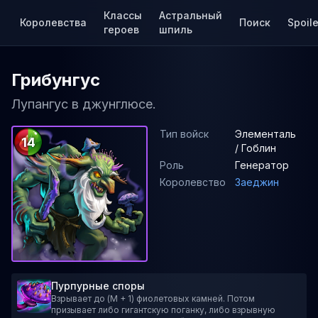
Классы
Астральный
Королевства
Поиск
Spoile
героев
шпиль
Грибунгус
Лупангус в джунглюсе.
Тип войск
Элементаль
14
/ Гоблин
Роль
Генератор
Королевство
Заеджин
Пурпурные споры
Взрывает до (M + 1) фиолетовых камней. Потом
призывает либо гигантскую поганку, либо взрывную