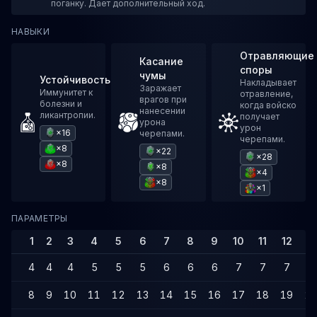
поганку. Дает дополнительный ход.
НАВЫКИ
Отравляющие
Касание
споры
чумы
Устойчивость
Накладывает
Заражает
Иммунитет к
отравление,
врагов при
болезни и
когда войско
нанесении
ликантропии.
получает
урона
урон
×16
черепами.
черепами.
×8
×22
×28
×8
×8
×4
×8
×1
ПАРАМЕТРЫ
1
2
3
4
5
6
7
8
9
10
11
12
13
4
4
4
5
5
5
6
6
6
7
7
7
7
8
9
10
11
12
13
14
15
16
17
18
19
2