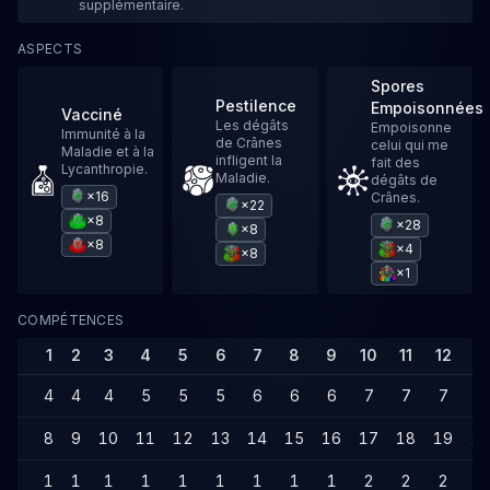
supplémentaire.
ASPECTS
Spores
Pestilence
Empoisonnées
Vacciné
Les dégâts
Empoisonne
Immunité à la
de Crânes
celui qui me
Maladie et à la
infligent la
fait des
Lycanthropie.
Maladie.
dégâts de
×16
Crânes.
×22
×8
×28
×8
×8
×4
×8
×1
COMPÉTENCES
1
2
3
4
5
6
7
8
9
10
11
12
13
4
4
4
5
5
5
6
6
6
7
7
7
7
8
9
10
11
12
13
14
15
16
17
18
19
2
1
1
1
1
1
1
1
1
1
2
2
2
2