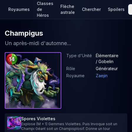
Classes
Flèche
Royaumes
de
Chercher
Spoilers
astrale
Héros
Champigus
Un après-midi d'automne...
Type d'Unité
Élémentaire
14
/ Gobelin
Rôle
Générateur
Royaume
Zaejin
Spores Violettes
Explose (M + 1) Gemmes Violettes. Puis Invoque soit un
Champi Géant soit un Champisplosif. Donne un tour