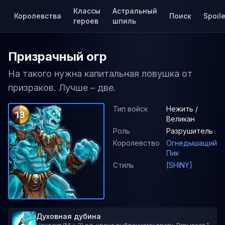
Классы
Астральный
Королевства
Поиск
Spoile
героев
шпиль
Призрачный огр
На такого нужна капитальная ловушка от
призраков. Лучше – две.
Тип войск
Нежить /
13
Великан
Роль
Разрушитель
Королевство
Огнедышащий
Пик
Стиль
[SHINY]
Духовная дубина