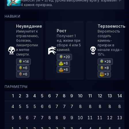
Наносит (M + 3) ед. урона выбранному врагу. Взрывает 1-
4 камня-призрака.
НАВЫКИ
Неувядание
Терзаемость
Рост
Иммунитет к
Вероятность
отравлению,
Получает 1
создать
болезни,
ед. жизни при
камень-
ликантропии
сборе 4 или 5
призрак в
и метке
камней.
начале хода –
смерти.
15%.
×20
×14
×26
×6
×6
×8
×6
×6
×3
ПАРАМЕТРЫ
1
2
3
4
5
6
7
8
9
10
11
12
13
14
4
5
5
5
6
6
7
7
7
8
8
8
8
8
5
5
6
7
7
8
8
9
9
10
11
11
12
13
1
1
1
2
2
2
3
3
3
4
4
5
5
5