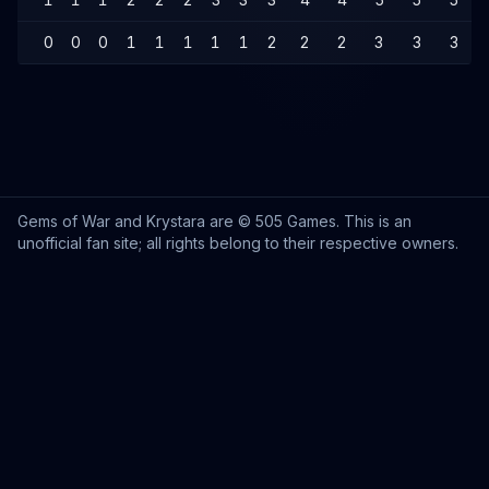
0
0
0
1
1
1
1
1
2
2
2
3
3
3
Gems of War and Krystara are © 505 Games. This is an
unofficial fan site; all rights belong to their respective owners.