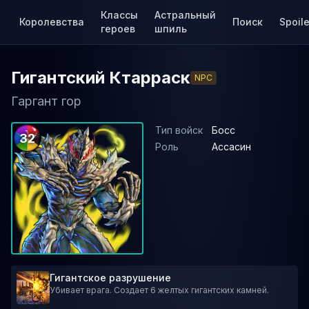
Классы
Астральный
Королевства
Поиск
Spoile
героев
шпиль
Гигантский Ктарраск
NPC
Гаргант гор
Тип войск
Босс
32
Роль
Ассасин
Гигантское разрушение
Убивает врага. Создает 6 желтых гигантских камней.