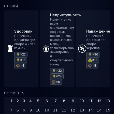
НАВЫКИ
Неприступность
Иммунитет ко
всем
отрицательным
Здоровяк
Наваждение
эффектам,
Получает 2
поглощению,
Получает 5
ед. жизни при
высасыванию
ед. атаки при
сборе 4 или 5
маны,
сборе
камней.
трансформации,
черепов.
ликантропии
×22
×36
и
×16
×12
смертельному
урону.
×4
×8
×32
×24
×6
ПАРАМЕТРЫ
1
2
3
4
5
6
7
8
9
10
11
12
13
7
8
9
9
10
10
11
11
12
13
14
14
15