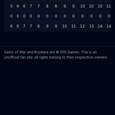
5
6
6
7
7
8
8
9
9
10
10
10
11
0
0
0
0
0
0
0
0
0
0
0
0
0
6
6
7
7
8
9
9
10
11
12
13
14
14
Gems of War and Krystara are © 505 Games. This is an
unofficial fan site; all rights belong to their respective owners.