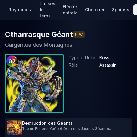
Classes
Flèche
Royaumes
de
Chercher
Spoilers
astrale
Héros
Ctharrasque Géant
NPC
Gargantua des Montagnes
Type d'Unité
Boss
32
Rôle
Assassin
Destruction des Géants
Tue un Ennemi. Crée 6 Gemmes Jaunes Géantes.