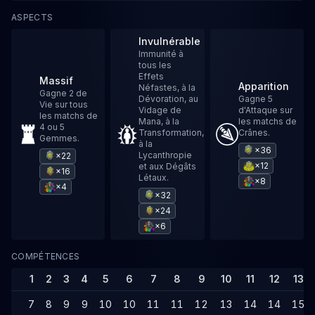
ASPECTS
Invulnérable
Immunité à
tous les
Effets
Massif
Apparition
Néfastes, à la
Gagne 2 de
Dévoration, au
Gagne 5
Vie sur tous
Vidage de
d'Attaque sur
les matchs de
Mana, à la
les matchs de
4 ou 5
Transformation,
Crânes.
Gemmes.
à la
×36
Lycanthropie
×22
×12
et aux Dégâts
×16
Létaux.
×8
×4
×32
×24
×6
COMPÉTENCES
1
2
3
4
5
6
7
8
9
10
11
12
13
7
8
9
9
10
10
11
11
12
13
14
14
15