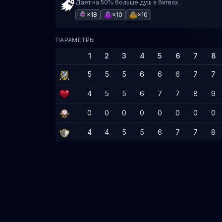
Дает на 50% больше душ в битвах.
×18
×10
×10
ПАРАМЕТРЫ
1
2
3
4
5
6
7
8
5
5
5
6
6
6
7
7
4
5
5
6
7
7
8
9
0
0
0
0
0
0
0
0
4
4
5
5
6
7
7
8