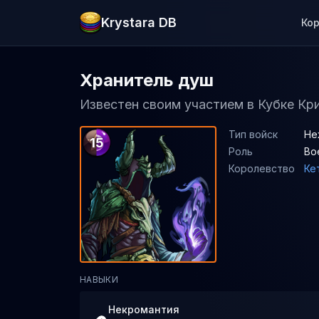
Krystara DB
Ко
Хранитель душ
Известен своим участием в Кубке Кри
Тип войск
Не
15
Роль
Во
Королевство
Ке
НАВЫКИ
Некромантия