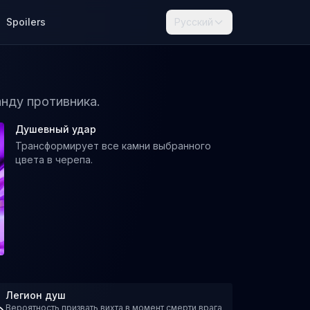
Spoilers
Русский
анду противника.
Душевный удар
Трансформирует все камни выбранного
цвета в черепа.
Легион душ
Вероятность призвать вихта в момент смерти врага