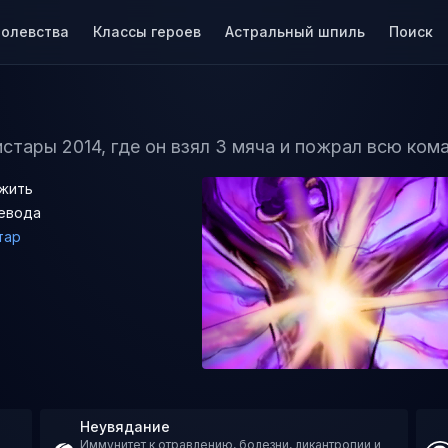
ролевства
Классы героев
Астральный шпиль
Поиск
стары 2014, где он взял 3 мяча и пожрал всю ком
жить
евода
тар
Неувядание
Иммунитет к отравлению, болезни, ликантропии и