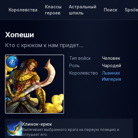
Классы
Астральный
Королевства
Поиск
Spoile
героев
шпиль
Хопеши
Кто с крюком к нам придет...
Тип войск
Человек
7
Роль
Чародей
Королевство
Львиная
Империя
Клинок-крюк
Вытягивает выбранного врага на первую позицию и
оглушает его.