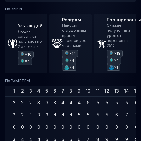
НАВЫКИ
Разгром
Бронированны
Узы людей
Наносит
Снижает
оглушенным
полученный
Люди-
врагам
урон от
союзники
двойной урон
черепов на
получают по
черепами.
25%.
2 ед. жизни.
×14
×18
×10
×4
×4
×4
×4
×1
ПАРАМЕТРЫ
1
2
3
4
5
6
7
8
9
10
11
12
13
14
15
2
2
2
3
3
3
4
4
4
5
5
5
5
5
6
2
2
3
3
3
4
4
4
5
5
5
5
6
7
7
0
0
0
0
0
0
0
0
0
0
0
0
0
0
0
3
4
4
4
5
5
5
6
6
7
8
9
9
9
9