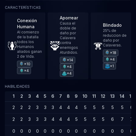
CARACTERÍSTICAS
Aporrear
Conexión
Causa el
Blindado
Humana
doble de
25% de
Al comienzo
daño por
reduccion de
de la batalla
Calavera
daño por
todos los
contra
Calaveras.
Humanos
enemigos
aliados ganan
Aturdidos.
×18
2 de Vida.
×4
×14
×10
×1
×4
×4
×4
HABILIDADES
1
2
3
4
5
6
7
8
9
10
11
12
13
14
15
2
2
2
3
3
3
4
4
4
5
5
5
5
5
6
2
2
3
3
3
4
4
4
5
5
5
5
6
7
7
0
0
0
0
0
0
0
0
0
0
0
0
0
0
0