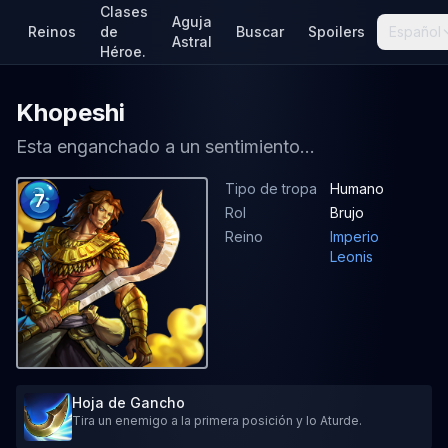
Clases
Aguja
Reinos
de
Buscar
Spoilers
Español
Astral
Héroe.
Khopeshi
Esta enganchado a un sentimiento...
Tipo de tropa
Humano
7
Rol
Brujo
Reino
Imperio
Leonis
Hoja de Gancho
Tira un enemigo a la primera posición y lo Aturde.